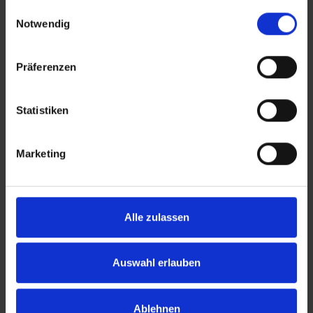
gesammelt haben.
Einwilligungsauswahl
Schlösser und Beschläge
Notwendig
dokumentiert. Mit geringem
Aufwand sind
Sicherheitsstufen anpassbar
Präferenzen
und je nach System bis RC2
aufrüstbar.
Statistiken
Marketing
Alle zulassen
Auswahl erlauben
Ablehnen