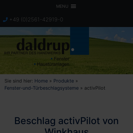
MENU
+49 (0)2561-42919-0
Sie sind hier:
Home
»
Produkte
»
Fenster-und-Türbeschlagsysteme
»
activPilot
Beschlag activPilot von
Winkhaus