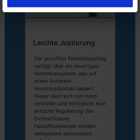
Leichte Justierung
Der activPilot Fensterbeschlag
verfügt über ein neuartiges
Verschlusssystem, das auf
einem Achtkant-
Verschlussbolzen basiert.
Dieser lässt sich von Hand
verstellen und ermöglicht eine
einfache Regulierung des
Dichtschlusses.
Falzlufttoleranzen werden
weitgehend automatisch