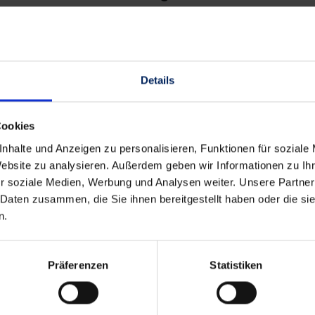
nsystem Schüco TopAlu kombiniert die
nsichtlich Wärmeschutz, Dichtheit und Wartung
ign und der hohen Widerstandsfähigkeit des
Details
ose Eleganz macht Aluminium zum idealen
chitektur.
Cookies
nhalte und Anzeigen zu personalisieren, Funktionen für soziale
hren Fenstern maximale Lebensdauer und
Website zu analysieren. Außerdem geben wir Informationen zu I
ne erstklassische Gestaltungsvielfalt.
r soziale Medien, Werbung und Analysen weiter. Unsere Partner
sind damit (fast) keine Grenzen gesetzt.
 Daten zusammen, die Sie ihnen bereitgestellt haben oder die s
n.
ik mit besonders widerstandsfähiger,
Oberfläche
nststoff-Oberfläche
Präferenzen
Statistiken
it
 Kunststoff-Fenster hinsichtlich Wärmeschutz,
und Gestaltung werden kombiniert mit den