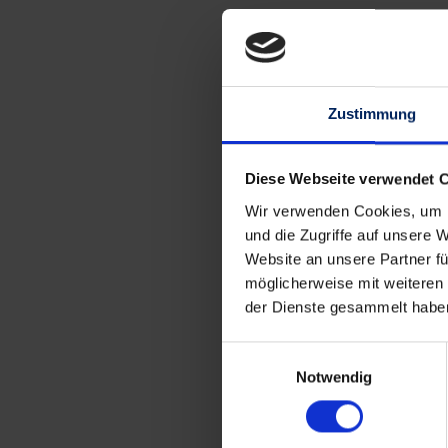
Das Aluminium-Deckschale
Vorteile von Kunststoff hi
mit dem einzigartigen Des
Zustimmung
Leichtmetalls. Seine zeitl
Material für die moderne Ar
Diese Webseite verwendet 
Wir verwenden Cookies, um I
Schüco TopAlu verleiht I
und die Zugriffe auf unsere 
bietet Ihnen zusätzlich ei
Website an unsere Partner fü
Individuellen Ansprüchen 
möglicherweise mit weiteren
der Dienste gesammelt habe
außen hochwertige Opt
veredelter Aluminium-
Einwilligungsauswahl
innen pflegeleichte Ku
Notwendig
beste Wertbeständigke
alle Vorteile moderner
Dichtigkeit, Wartung 