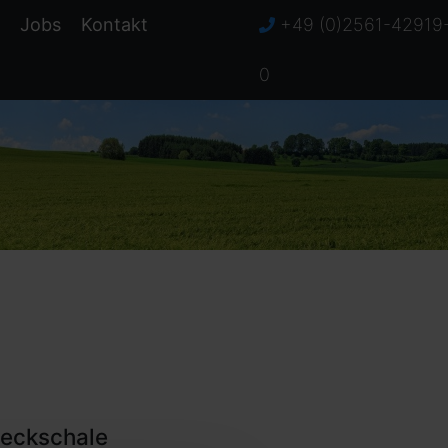
Jobs
Kontakt
+49 (0)2561-42919
0
Deckschale