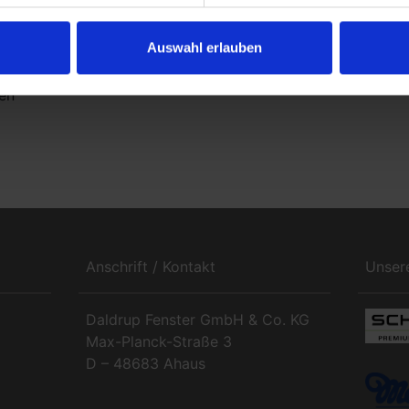
schaften der Aluminium-Oberfläche und
gsfreiheit
Auswahl erlauben
 und Geschäftshäusern sind wirtschaftlich
tische, äußere Oberflächenoptik in Aluminium-
en
Anschrift / Kontakt
Unser
Daldrup Fenster GmbH & Co. KG
Max-Planck-Straße 3
D – 48683 Ahaus