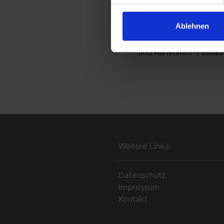
herausragenden Eigen
erstklassiger Gestaltun
Ablehnen
Mischobjekte in Wohn-
ausführbar durch iden
und Kunststoff-Fassad
Weitere Links:
Datenschutz
Impressum
Kontakt